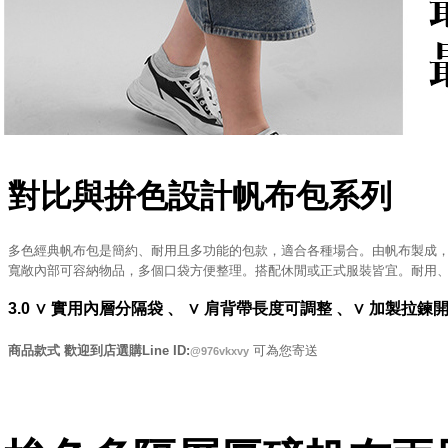
對比與拚色設計帆布包系列
可提供電
多色經典帆布包是簡約、耐用且多功能的包款，適合各種場合。由帆布製成
寬敞內部可容納物品，多個口袋方便整理。搭配休閒或正式服裝皆宜。耐用
3.0 ∨ 實用內層分隔袋 、 ∨ 肩背帶長度可調整 、∨ 加製拉鍊
商品款式 歡迎到店選購Line ID:
可為您寄送
@976vkxvy
台中市西區華美街548號