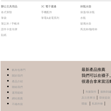
辦公文具用品
3C 電子週邊
杯瓶水壺
各式筆類
手機配件
保溫/保冰瓶
筆袋
筆電&桌電系列
水瓶
筆記本 / 手帳本
玻璃水壺
證件卡套吊牌
馬克杯/咖啡杯
貼紙
最新產品推薦
帆布包專門
我們可以在襪子
關於我們
很適合拿來當活
產品介紹
聯絡我們
｜
｜
布簾製作
服飾刺
運用範疇
｜
及注意事項
環保提袋
網站推薦
｜
｜
體服
私廚外燴
不織布袋