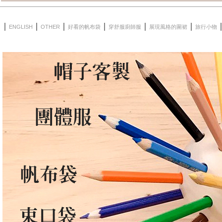
｜
｜
｜
｜
｜
｜
ENGLISH
OTHER
好看的帆布袋
穿舒服廚師服
展現風格的圍裙
旅行小物