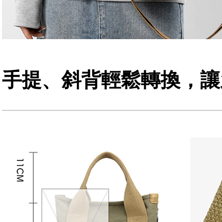
手提、斜背輕鬆轉換，讓